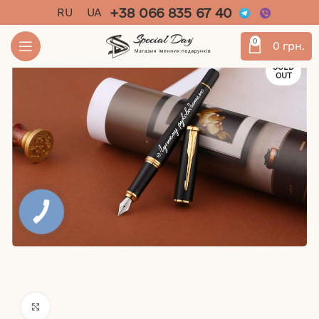
+38 066 835 67 40
RU
UA
0
0
грн.
SOLD
OUT
КНОПКА
ЗВ'ЯЗКУ
Click to enlarge