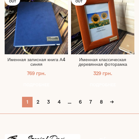
OUT
OUT
Именная записная книга А4
Именная классическая
синяя
деревянная фоторамка
769
грн.
329
грн.
ПОДРОБНЕЕ
ПОДРОБНЕЕ
1
2
3
4
…
6
7
8
→