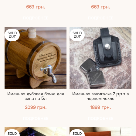
669
грн.
669
грн.
ПОДРОБНЕЕ
ПОДРОБНЕЕ
SOLD
SOLD
OUT
OUT
Именная дубовая бочка для
Именная зажигалка Zippo в
вина на 5л
черном чехле
2099
грн.
1899
грн.
ПОДРОБНЕЕ
ПОДРОБНЕЕ
SOLD
SOLD