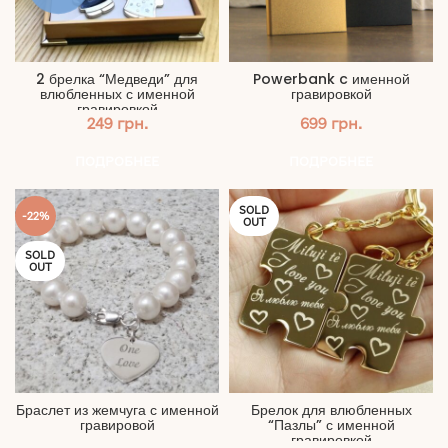
2 брелка “Медведи” для
Powerbank c именной
влюбленных с именной
гравировкой
гравировкой
249
грн.
699
грн.
ПОДРОБНЕЕ
ПОДРОБНЕЕ
SOLD
-22%
OUT
SOLD
OUT
Браслет из жемчуга с именной
Брелок для влюбленных
гравировой
“Пазлы” с именной
гравировкой