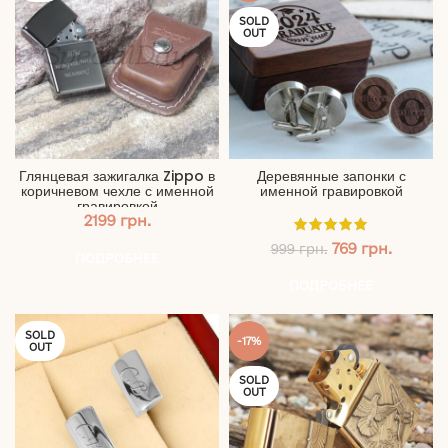
SOLD
OUT
Глянцевая зажигалка Zippo в
Деревянные запонки с
коричневом чехле с именной
именной гравировкой
гравировкой
2199
грн.
Первоначальн
Текущ
769
грн.
999
грн.
ПОДРОБНЕЕ
цена
цена:
составляла
769 грн.
ПОДРОБНЕЕ
999 грн..
SOLD
-17%
OUT
SOLD
OUT