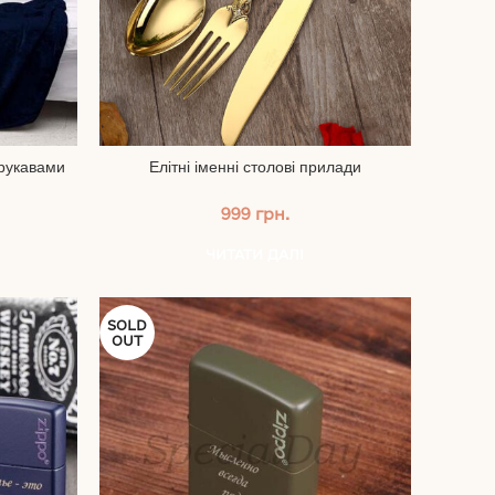
 рукавами
Елітні іменні столові прилади
999
грн.
ЧИТАТИ ДАЛІ
SOLD
OUT