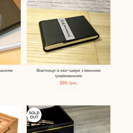
ванням
Візитниця із еко-шкіри з іменним
гравіюванням
399
грн.
ЧИТАТИ ДАЛІ
SOLD
OUT