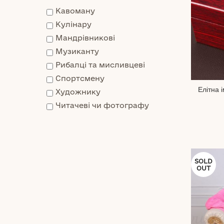
Кавоману
Кулінару
Мандрівникові
Музиканту
Рибалці та мисливцеві
Спортсмену
Елітна 
Художнику
Читачеві чи фотографу
SOLD
OUT