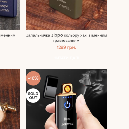
 іменним
Запальничка Zippo кольору хакі з іменним
гравіюванням
льна
Поточна
1299
грн.
ціна:
1279 грн..
ЧИТАТИ ДАЛІ
-16%
SOLD
OUT