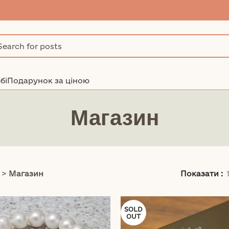
бі
Подарунок за ціною
Магазин
>
Магазин
Показати
SOLD
OUT