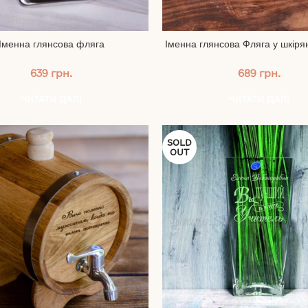
Іменна глянсова фляга
Іменна глянсова Фляга у шкіря
639
грн.
689
грн.
ЧИТАТИ ДАЛІ
ЧИТАТИ ДАЛІ
SOLD
OUT