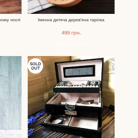
ному чохлі
Іменна дитяча дерев’яна тарілка
499
грн.
ЧИТАТИ ДАЛІ
SOLD
OUT