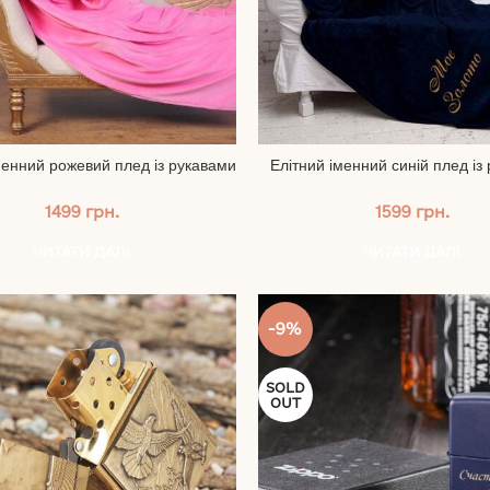
менний рожевий плед із рукавами
Елітний іменний синій плед із
1499
грн.
1599
грн.
ЧИТАТИ ДАЛІ
ЧИТАТИ ДАЛІ
-9%
SOLD
OUT