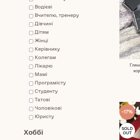
Водієві
Вчителю, тренеру
Дівчині
Дітям
Жінці
Керівнику
Колегам
Глян
Лікарю
ко
Мамі
Програмісту
Студенту
Татові
Чоловікові
-17%
Юристу
SOLD
Хоббі
OUT