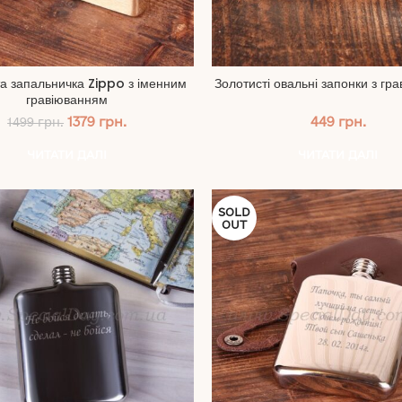
а запальничка Zippo з іменним
Золотисті овальні запонки з гр
гравіюванням
Оригінальна
Поточна
1379
грн.
449
грн.
1499
грн.
ціна:
ціна:
1499 грн..
1379 грн..
ЧИТАТИ ДАЛІ
ЧИТАТИ ДАЛІ
SOLD
OUT