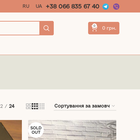
+38 066 835 67 40
RU
UA
0
0
грн.
12
24
SOLD
OUT