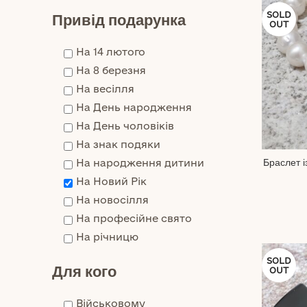
Привід подарунка
SOLD
OUT
На 14 лютого
На 8 березня
На весілля
На День народження
На День чоловіків
На знак подяки
Браслет і
На народження дитини
На Новий Рік
На новосілля
На професійне свято
На річницю
SOLD
Для кого
OUT
Військовому