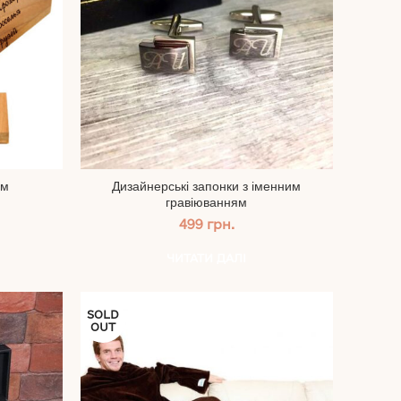
ом
Дизайнерські запонки з іменним
гравіюванням
499
грн.
ЧИТАТИ ДАЛІ
SOLD
OUT