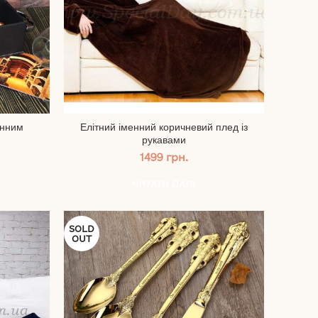
енним
Елітний іменний коричневий плед із
рукавами
1499
грн.
ЧИТАТИ ДАЛІ
SOLD
OUT