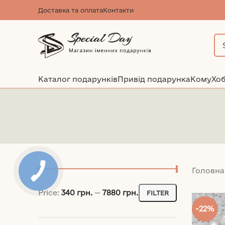
Доставка та оплата
Контакти
Каталог подарунків
Привід подарунка
Кому
Хоб
Головна
Price:
340 грн.
—
7880 грн.
FILTER
Min
Max
-22%
price
price