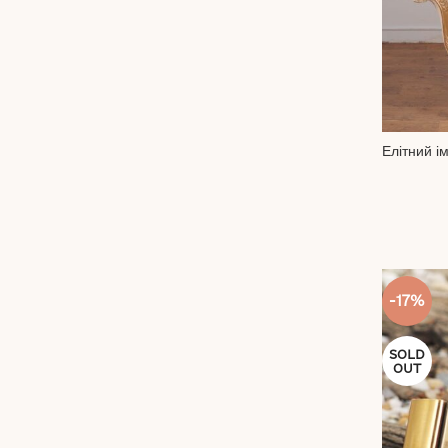
Елітний і
-17%
SOLD
OUT