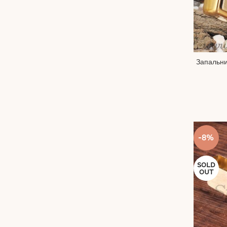
Запальни
-8%
SOLD
OUT