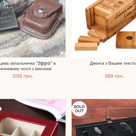
цева запальничка “Zippo” в
Дженга з Вашим текст
ричневому чохлі з іменним
гравіюванням
2199
грн.
669
грн.
ЧИТАТИ ДАЛІ
ЧИТАТИ ДАЛІ
SOLD
OUT