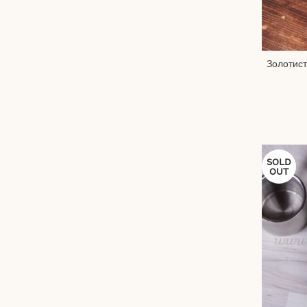
Золотист
SOLD
OUT