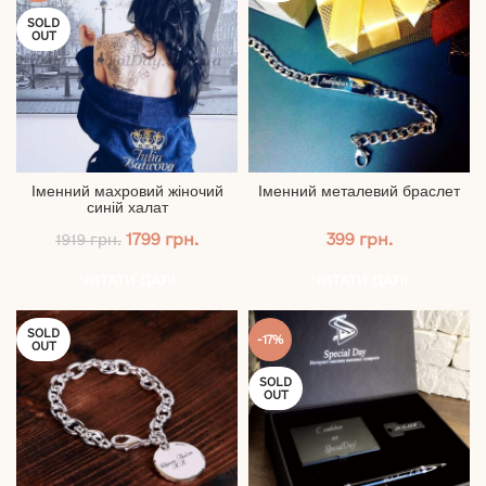
SOLD
OUT
Іменний махровий жіночий
Іменний металевий браслет
синій халат
Оригінальна
Поточна
1799
грн.
399
грн.
1919
грн.
ціна:
ціна:
1919 грн..
1799 грн..
ЧИТАТИ ДАЛІ
ЧИТАТИ ДАЛІ
SOLD
-17%
OUT
SOLD
OUT