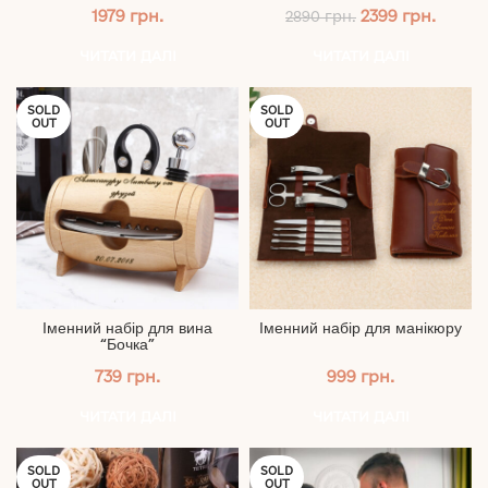
Оригінальна
Поточ
1979
грн.
2399
грн.
2890
грн.
ціна:
ціна:
2890 грн..
2399 г
ЧИТАТИ ДАЛІ
ЧИТАТИ ДАЛІ
SOLD
SOLD
OUT
OUT
Іменний набір для вина
Іменний набір для манікюру
“Бочка”
739
грн.
999
грн.
ЧИТАТИ ДАЛІ
ЧИТАТИ ДАЛІ
SOLD
SOLD
OUT
OUT