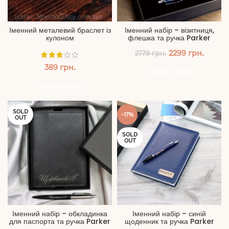
Іменний металевий браслет із
Іменний набір – візитниця,
кулоном
флешка та ручка Parker
Оригінальна
Поточ
2299
грн.
2779
грн.
ціна:
ціна:
389
грн.
2779 грн..
2299 г
ЧИТАТИ ДАЛІ
ЧИТАТИ ДАЛІ
SOLD
-17%
OUT
SOLD
OUT
Іменний набір – обкладинка
Іменний набір – синій
для паспорта та ручка Parker
щоденник та ручка Parker