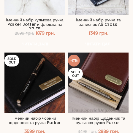
Іменний набір кулькова ручка
Іменний набір ручка та
Parker Jotter и флешка на
записник А6 Cross
32 ГБ
Оригінальна
Поточна
1879
грн.
1349
грн.
2099
грн.
ціна:
ціна:
2099 грн..
1879 грн..
ЧИТАТИ ДАЛІ
ЧИТАТИ ДАЛІ
SOLD
-17%
OUT
SOLD
OUT
Іменний набір чорний
Іменний набір щоденник та
щоденник та ручка Parker
кулькова ручка Parker
Оригінальна
Пото
3599
грн.
2889
грн.
3496
грн.