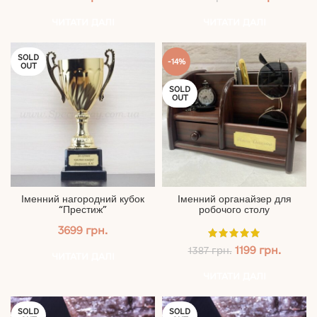
ціна:
ціна:
3496 грн..
2889 г
ЧИТАТИ ДАЛІ
ЧИТАТИ ДАЛІ
SOLD
-14%
OUT
SOLD
OUT
Іменний нагородний кубок
Іменний органайзер для
“Престиж”
робочого столу
3699
грн.
Оригінальна
Поточ
1199
грн.
1387
грн.
ЧИТАТИ ДАЛІ
ціна:
ціна:
1387 грн..
1199 гр
ЧИТАТИ ДАЛІ
SOLD
SOLD