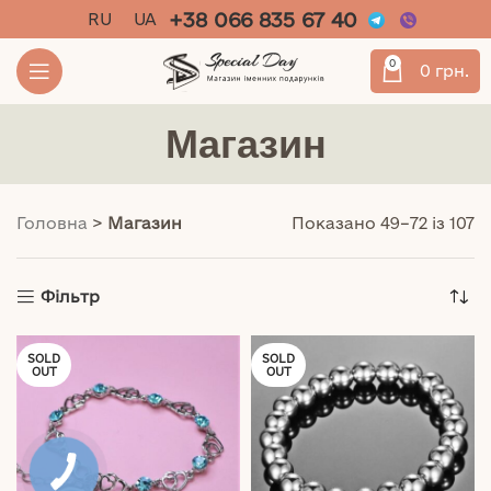
+38 066 835 67 40
RU
UA
0
0
грн.
Магазин
Головна
>
Магазин
Показано 49–72 із 107
Фільтр
SOLD
SOLD
OUT
OUT