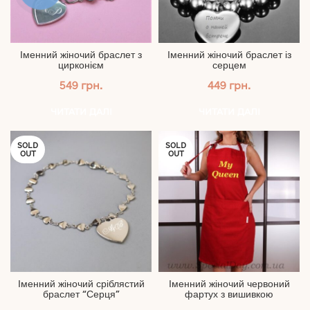
Іменний жіночий браслет з
Іменний жіночий браслет із
цирконієм
серцем
549
грн.
449
грн.
ЧИТАТИ ДАЛІ
ЧИТАТИ ДАЛІ
SOLD
SOLD
OUT
OUT
Іменний жіночий сріблястий
Іменний жіночий червоний
браслет “Серця”
фартух з вишивкою