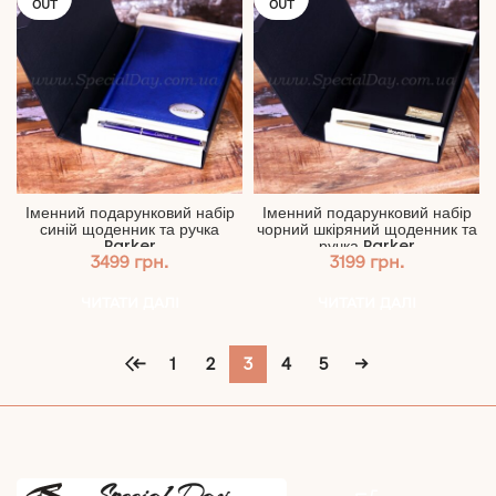
OUT
OUT
Іменний подарунковий набір
Іменний подарунковий набір
синій щоденник та ручка
чорний шкіряний щоденник та
Parker
ручка Parker
3499
грн.
3199
грн.
ЧИТАТИ ДАЛІ
ЧИТАТИ ДАЛІ
←
1
2
3
4
5
→